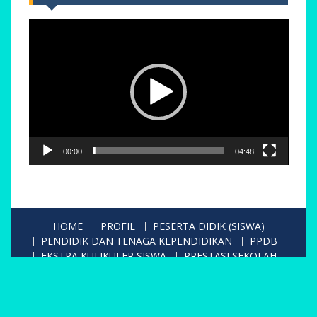
Pemutar
Video
00:00
04:48
HOME
PROFIL
PESERTA DIDIK (SISWA)
PENDIDIK DAN TENAGA KEPENDIDIKAN
PPDB
EKSTRA KULIKULER SISWA
PRESTASI SEKOLAH
GALERY
KONTAK
Copyright. All rights reserved.
Proudly powered by WordPress
|
Education Hub by