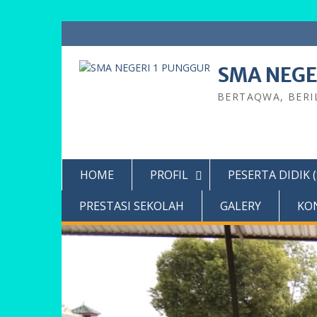
Skip
to
content
SMA NEGE
BERTAQWA, BERI
HOME
PROFIL
PESERTA DIDIK 
PRESTASI SEKOLAH
GALERY
KO