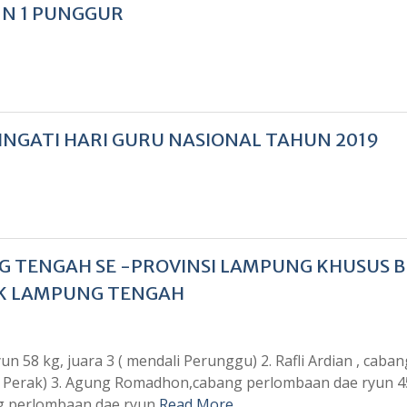
 N 1 PUNGGUR
NGATI HARI GURU NASIONAL TAHUN 2019
G TENGAH SE -PROVINSI LAMPUNG KHUSUS B
AK LAMPUNG TENGAH
 58 kg, juara 3 ( mendali Perunggu) 2. Rafli Ardian , caban
li Perak) 3. Agung Romadhon,cabang perlombaan dae ryun 4
ang perlombaan dae ryun
Read More …