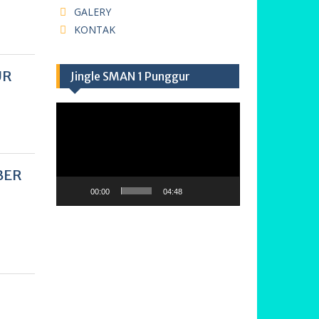
GALERY
KONTAK
UR
Jingle SMAN 1 Punggur
Pemutar
Video
BER
00:00
04:48