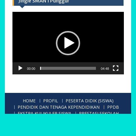
Jingle SMAN 1 Punggur
Pemutar
Video
00:00
04:48
HOME
PROFIL
PESERTA DIDIK (SISWA)
PENDIDIK DAN TENAGA KEPENDIDIKAN
PPDB
EKSTRA KULIKULER SISWA
PRESTASI SEKOLAH
GALERY
KONTAK
Copyright. All rights reserved.
Proudly powered by WordPress
|
Education Hub by