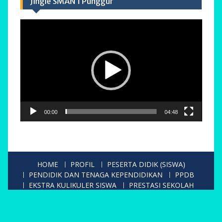
Jingle SMAN 1 Punggur
Pemutar
Video
00:00
04:48
HOME
PROFIL
PESERTA DIDIK (SISWA)
PENDIDIK DAN TENAGA KEPENDIDIKAN
PPDB
EKSTRA KULIKULER SISWA
PRESTASI SEKOLAH
GALERY
KONTAK
Copyright. All rights reserved.
Proudly powered by WordPress
|
Education Hub by