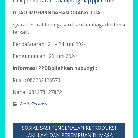
Link pendaftaran :
//lampung.siap.ppdb.com
D. JALUR PERPINDAHAN ORANG TUA
Syarat : Surat Penugasan Dari Lembaga/Instansi
terkait.
Pendafataran : 21 – 24 Juni 2024
Pengumuman : 29 Juni 2024
Informasi PPDB silahkan hubungi :
Rusli : 082282126573
Nana : 081278127822
BeritaTerbaru
Navigasi
SOSIALISASI PENGENALAN REPRODUKSI
pos
LAKI-LAKI DAN PEREMPUAN DI MASA